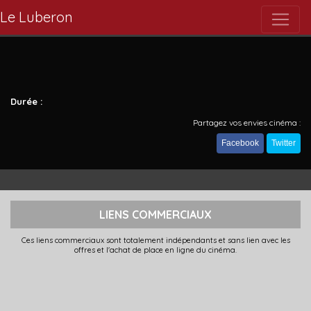
Le Luberon
Durée :
Partagez vos envies cinéma :
Facebook
Twitter
LIENS COMMERCIAUX
Ces liens commerciaux sont totalement indépendants et sans lien avec les
offres et l'achat de place en ligne du cinéma.