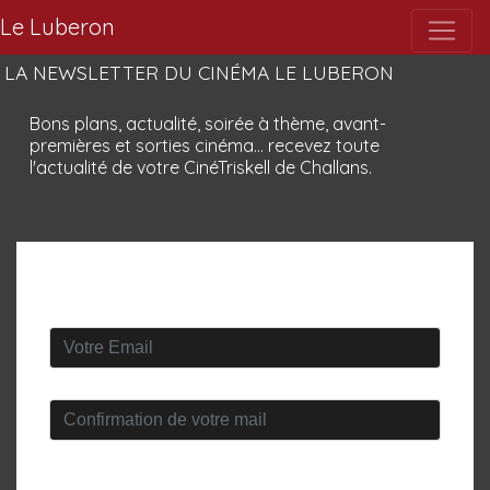
Le Luberon
LA NEWSLETTER DU CINÉMA LE LUBERON
Bons plans, actualité, soirée à thème, avant-
premières et sorties cinéma... recevez toute
l'actualité de votre CinéTriskell de Challans.
INSCRIVEZ-VOUS
Veuillez saisir votre mail *
Confirmation de votre mail *
Le 25 mai 2018 est entrée en vigueur la nouvelle loi européenne : le
Règlement Général sur la Protection des Données personnelles