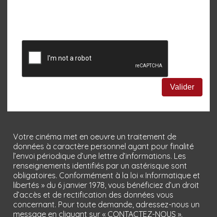
(RGPD) :
En soumettant ce formulaire, j’accepte que mes informations soient
utilisées exclusivement dans le cadre de ma demande et de la relation
commerciale éthique et personnalisée qui pourrait en découler si je le
souhaite.
Votre cinéma met en oeuvre un traitement de
données à caractère personnel ayant pour finalité
l’envoi périodique d’une lettre d’informations. Les
renseignements identifiés par un astérisque sont
obligatoires. Conformément à la loi « Informatique et
libertés » du 6 janvier 1978, vous bénéficiez d’un droit
d’accès et de rectification des données vous
concernant. Pour toute demande, adressez-nous un
message en cliquant sur « CONTACTEZ-NOUS ».