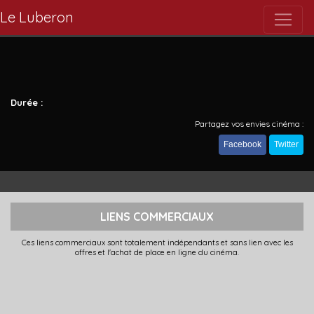
Le Luberon
Durée :
Partagez vos envies cinéma :
Facebook
Twitter
LIENS COMMERCIAUX
Ces liens commerciaux sont totalement indépendants et sans lien avec les
offres et l'achat de place en ligne du cinéma.