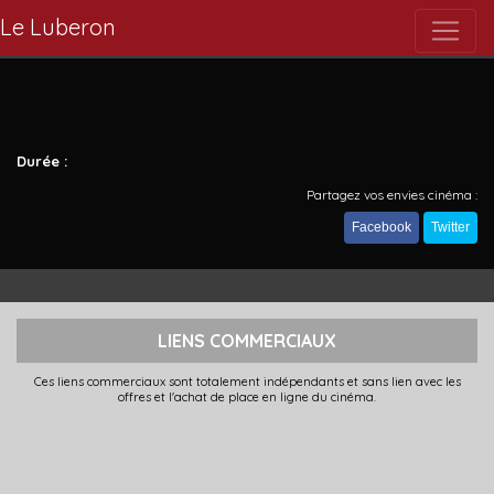
Le Luberon
Durée :
Partagez vos envies cinéma :
Facebook
Twitter
LIENS COMMERCIAUX
Ces liens commerciaux sont totalement indépendants et sans lien avec les
offres et l'achat de place en ligne du cinéma.