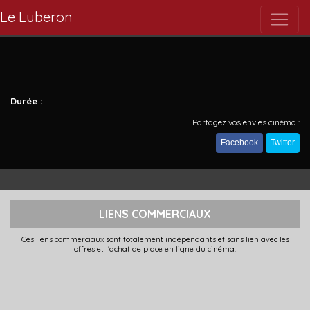
Le Luberon
Durée :
Partagez vos envies cinéma :
Facebook
Twitter
LIENS COMMERCIAUX
Ces liens commerciaux sont totalement indépendants et sans lien avec les
offres et l'achat de place en ligne du cinéma.