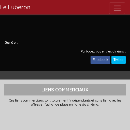
Le Luberon
Durée :
Partagez vos envies cinéma :
Facebook
Twitter
LIENS COMMERCIAUX
Ces liens commerciaux sont totalement indépendants et sans lien avec les
offres et l'achat de place en ligne du cinéma.