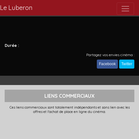
Le Luberon
Durée :
Partagez vos envies cinéma :
Facebook
Twitter
LIENS COMMERCIAUX
Ces liens commerciaux sont totalement indépendants et sans lien avec les
offres et l'achat de place en ligne du cinéma.