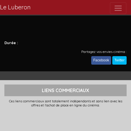
Le Luberon
Durée :
Partagez vos envies cinéma :
Facebook
Twitter
LIENS COMMERCIAUX
Ces liens commerciaux sont totalement indépendants et sans lien avec les
offres et l'achat de place en ligne du cinéma.