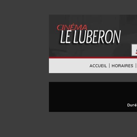
|
|
ACCUEIL
HORAIRES
Duré