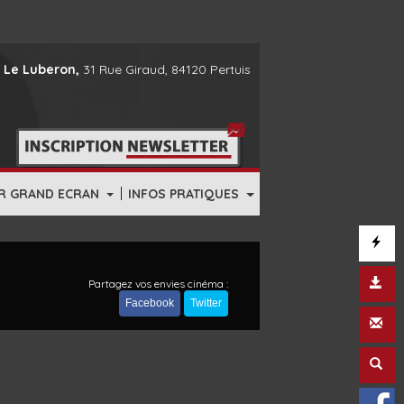
 Le Luberon,
31 Rue Giraud, 84120 Pertuis
|
R GRAND ECRAN
INFOS PRATIQUES
Partagez vos envies cinéma :
Facebook
Twitter