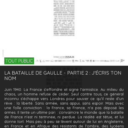
TOUT PUBLIC
LA BATAILLE DE GAULLE - PARTIE 2 : J'ÉCRIS TON
NOM
Juin 1940. La France s'effondre et signe l’armistice. Au milieu du
chaos, un homme refuse de céder. Seul contre tous, ce général
inconnu s'échappe vers Londres pour sauver ce qu'il reste d'un
rêve : la liberté. Sans armée, sans appui, sans espoir. Mais avec
une folle conviction : la France, sa France, n'a pas déposé les
armes. Il tente un ultime pari : convaincre le monde que la bataille
de France n'est ni terminée, ni perdue. La réalité est têtue, et lui
donne tort. Mais peu à peu se lèvent autour de lui en Angleterre,
en France et en Afrique des résistants de l'ombre, des lycéens