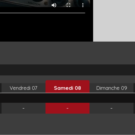
Vendredi
07
Samedi
08
Dimanche
09
-
-
-