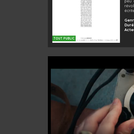
peu 
révol
écrit
Genr
Duré
Acte
TOUT PUBLIC