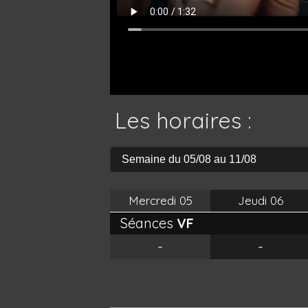
Les horaires :
Mercredi
05
Jeudi
06
Séances
VF
-
-