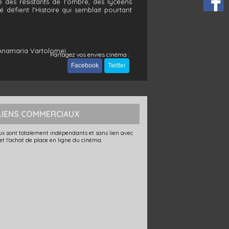
 des résistants de l'ombre, des lycéens
é défient l'Histoire qui semblait pourtant
 Anamaria Vartolomei
Partagez vos envies cinéma :
Facebook
Twitter
LIENS COMMERCIAUX
x sont totalement indépendants et sans lien avec
 et l'achat de place en ligne du cinéma.