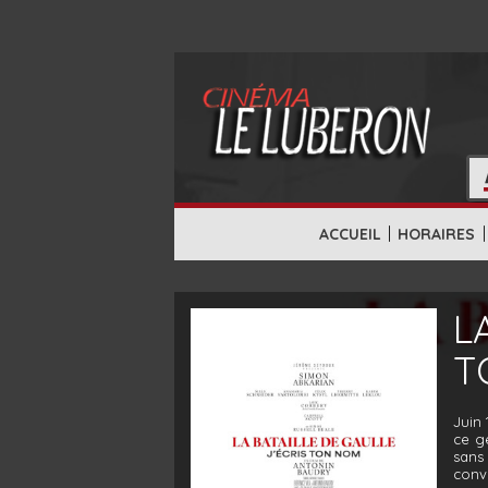
|
|
ACCUEIL
HORAIRES
L
T
Juin 
ce gé
sans 
conva