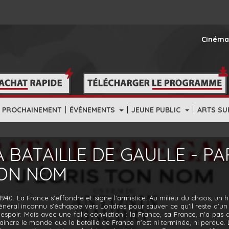
Cinéma
|
|
|
PROCHAINEMENT
ÉVÉNEMENTS
JEUNE PUBLIC
ARTS SU
A BATAILLE DE GAULLE - PART
ON NOM
1940. La France s'effondre et signe l’armistice. Au milieu du chaos, un
néral inconnu s'échappe vers Londres pour sauver ce qu'il reste d'un r
espoir. Mais avec une folle conviction : la France, sa France, n'a pas d
incre le monde que la bataille de France n'est ni terminée, ni perdue. La