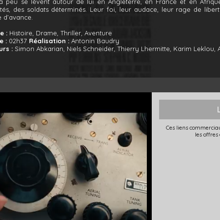
à peu se lèvent autour de lui en Angleterre, en France et en Afrique
tés, des soldats déterminés. Leur foi, leur audace, leur rage de libert
e d’avance.
e :
Histoire, Drame, Thriller, Aventure
e :
02h37
Réalisation :
Antonin Baudry
urs :
Simon Abkarian, Niels Schneider, Thierry Lhermitte, Karim Leklou,
Ces liens commerciau
les offres