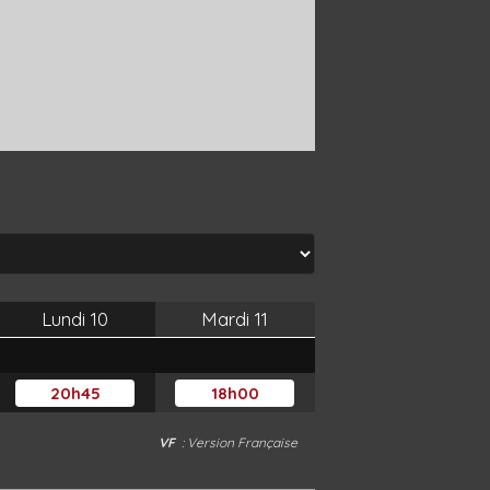
Lundi
10
Mardi
11
20h45
18h00
VF
: Version Française