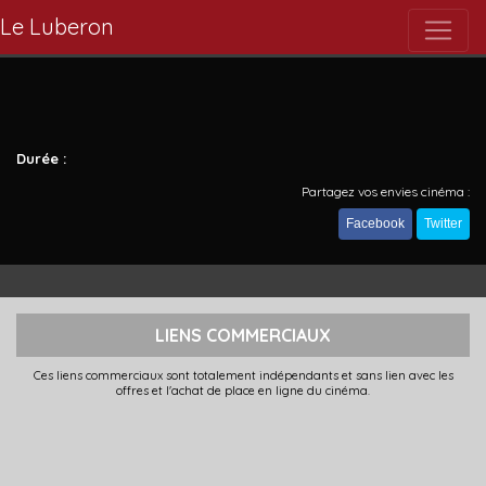
Le Luberon
Durée :
Partagez vos envies cinéma :
Facebook
Twitter
LIENS COMMERCIAUX
Ces liens commerciaux sont totalement indépendants et sans lien avec les
offres et l'achat de place en ligne du cinéma.