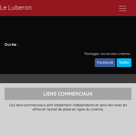
Le Luberon
Durée :
Partagez vos envies cinéma :
Facebook
Twitter
LIENS COMMERCIAUX
Ces liens commerciaux sont totalement indépendants et sans lien avec les
offres et l'achat de place en ligne du cinéma.