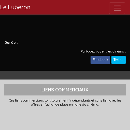
Le Luberon
Durée :
Partagez vos envies cinéma :
Facebook
Twitter
LIENS COMMERCIAUX
Ces liens commerciaux sont totalement indépendants et sans lien avec les
offres et l'achat de place en ligne du cinéma.