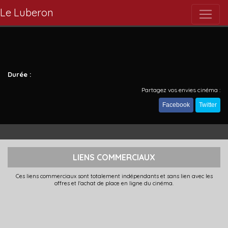
Le Luberon
Durée :
Partagez vos envies cinéma :
Facebook
Twitter
LIENS COMMERCIAUX
Ces liens commerciaux sont totalement indépendants et sans lien avec les
offres et l'achat de place en ligne du cinéma.