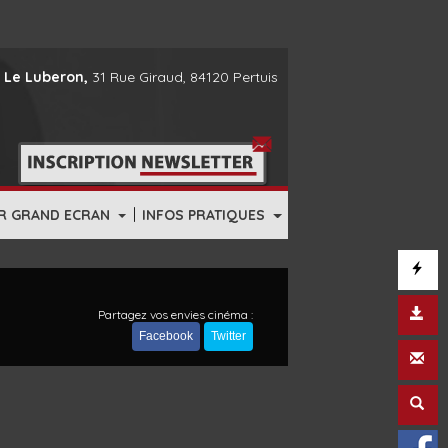
 Le Luberon,
31 Rue Giraud, 84120 Pertuis
|
R GRAND ECRAN
INFOS PRATIQUES
Partagez vos envies cinéma :
Facebook
Twitter