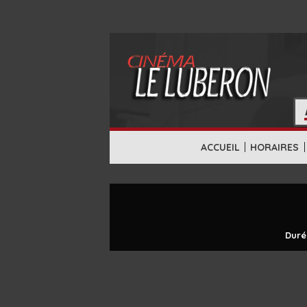
|
|
ACCUEIL
HORAIRES
Duré