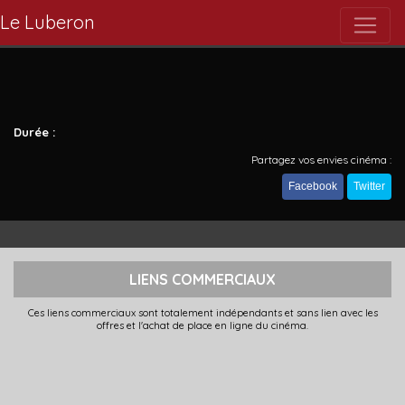
Le Luberon
Durée :
Partagez vos envies cinéma :
Facebook
Twitter
LIENS COMMERCIAUX
Ces liens commerciaux sont totalement indépendants et sans lien avec les
offres et l'achat de place en ligne du cinéma.