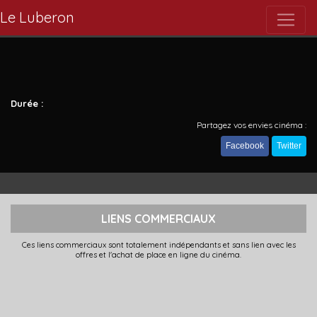
Le Luberon
Durée :
Partagez vos envies cinéma :
Facebook
Twitter
LIENS COMMERCIAUX
Ces liens commerciaux sont totalement indépendants et sans lien avec les
offres et l'achat de place en ligne du cinéma.