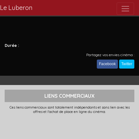
Le Luberon
Durée :
Partagez vos envies cinéma :
Facebook
Twitter
LIENS COMMERCIAUX
Ces liens commerciaux sont totalement indépendants et sans lien avec les
offres et l'achat de place en ligne du cinéma.