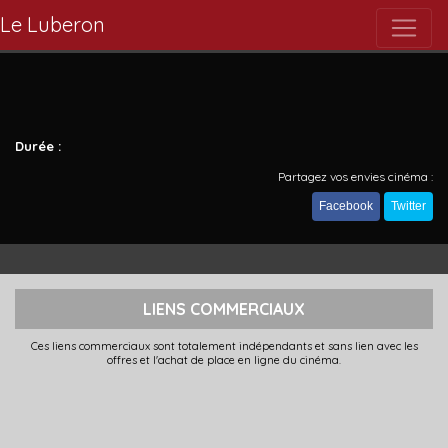
Le Luberon
Durée :
Partagez vos envies cinéma :
Facebook
Twitter
LIENS COMMERCIAUX
Ces liens commerciaux sont totalement indépendants et sans lien avec les
offres et l'achat de place en ligne du cinéma.