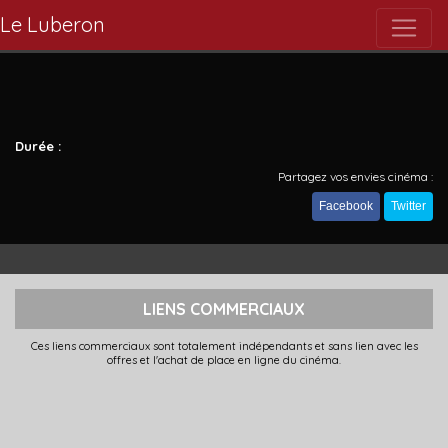
Le Luberon
Durée :
Partagez vos envies cinéma :
Facebook
Twitter
LIENS COMMERCIAUX
Ces liens commerciaux sont totalement indépendants et sans lien avec les
offres et l'achat de place en ligne du cinéma.