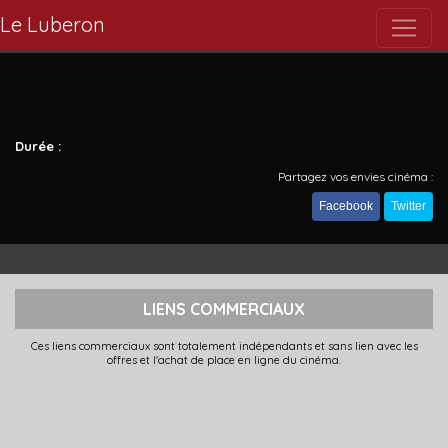
Le Luberon
Durée :
Partagez vos envies cinéma :
Facebook
Twitter
LIENS COMMERCIAUX
Ces liens commerciaux sont totalement indépendants et sans lien avec les
offres et l'achat de place en ligne du cinéma.