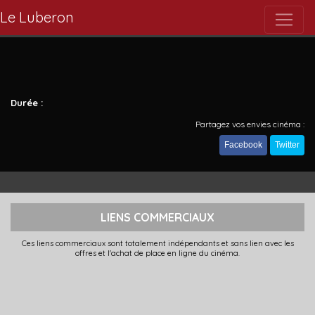
Le Luberon
Durée :
Partagez vos envies cinéma :
Facebook
Twitter
LIENS COMMERCIAUX
Ces liens commerciaux sont totalement indépendants et sans lien avec les
offres et l'achat de place en ligne du cinéma.