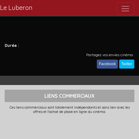
Le Luberon
Durée :
Partagez vos envies cinéma :
Facebook
Twitter
LIENS COMMERCIAUX
Ces liens commerciaux sont totalement indépendants et sans lien avec les
offres et l'achat de place en ligne du cinéma.