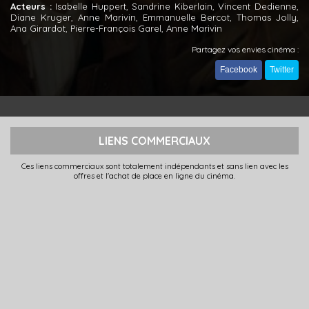
Acteurs :
Isabelle Huppert, Sandrine Kiberlain, Vincent Dedienne,
Diane Kruger, Anne Marivin, Emmanuelle Bercot, Thomas Jolly,
Ana Girardot, Pierre-François Garel, Anne Marivin
Partagez vos envies cinéma :
Facebook
Twitter
LIENS COMMERCIAUX
Ces liens commerciaux sont totalement indépendants et sans lien avec les
offres et l'achat de place en ligne du cinéma.