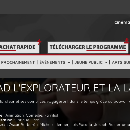
Cinéma
|
|
|
PROCHAINEMENT
ÉVÉNEMENTS
JEUNE PUBLIC
ARTS SU
AD L'EXPLORATEUR ET LA 
plorateur et ses complices voyageront dans le temps grâce au pouvoir
e :
Animation, Comédie, Familial
isation :
Enrique Gato
urs :
Óscar Barberán, Michelle Jenner, Luis Posada, Joseph Balderrama