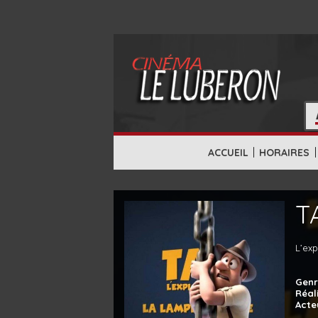
|
|
ACCUEIL
HORAIRES
T
L’ex
Genr
Réal
Acte