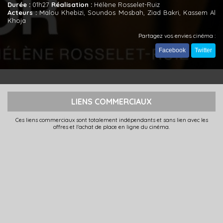
Durée :
01h27
Réalisation :
Hélène Rosselet-Ruiz
Acteurs :
Malou Khebizi, Soundos Mosbah, Ziad Bakri, Kassem Al
Khoja
Partagez vos envies cinéma :
Facebook
Twitter
LIENS COMMERCIAUX
Ces liens commerciaux sont totalement indépendants et sans lien avec les
offres et l'achat de place en ligne du cinéma.