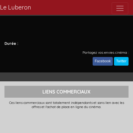
Le Luberon
Durée :
Partagez vos envies cinéma :
Facebook
Twitter
LIENS COMMERCIAUX
Ces liens commerciaux sont totalement indépendants et sans lien avec les
offres et l'achat de place en ligne du cinéma.