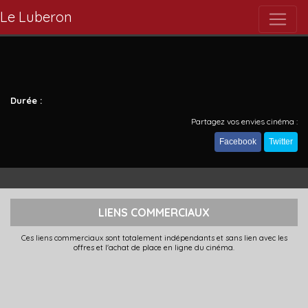
Le Luberon
Durée :
Partagez vos envies cinéma :
Facebook
Twitter
LIENS COMMERCIAUX
Ces liens commerciaux sont totalement indépendants et sans lien avec les
offres et l'achat de place en ligne du cinéma.