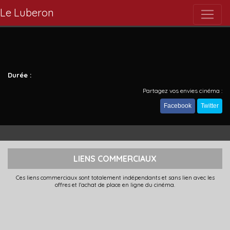
Le Luberon
Durée :
Partagez vos envies cinéma :
Facebook
Twitter
LIENS COMMERCIAUX
Ces liens commerciaux sont totalement indépendants et sans lien avec les
offres et l'achat de place en ligne du cinéma.