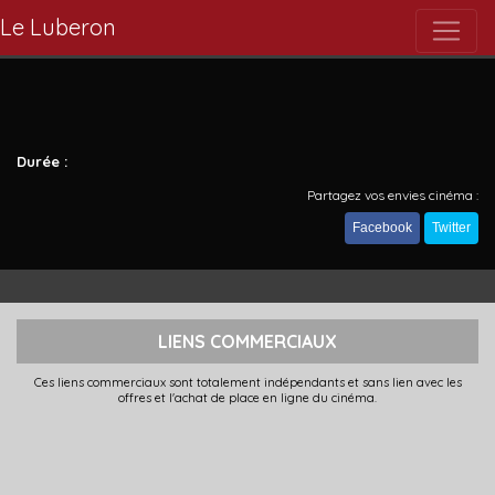
Le Luberon
Durée :
Partagez vos envies cinéma :
Facebook
Twitter
LIENS COMMERCIAUX
Ces liens commerciaux sont totalement indépendants et sans lien avec les
offres et l'achat de place en ligne du cinéma.