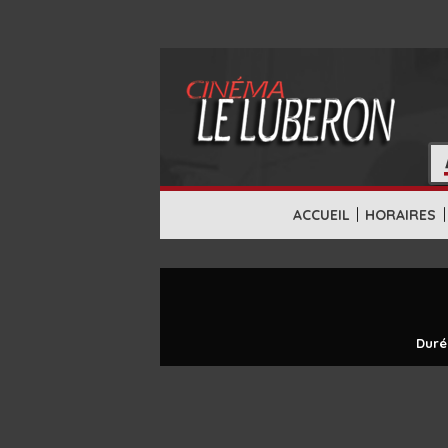
|
|
ACCUEIL
HORAIRES
Duré