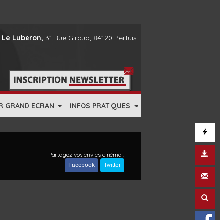
 Le Luberon,
31 Rue Giraud, 84120 Pertuis
|
R GRAND ECRAN
INFOS PRATIQUES
Partagez vos envies cinéma :
Facebook
Twitter