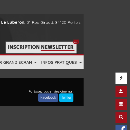
 Le Luberon,
31 Rue Giraud, 84120 Pertuis
|
R GRAND ECRAN
INFOS PRATIQUES
Partagez vos envies cinéma :
Facebook
Twitter