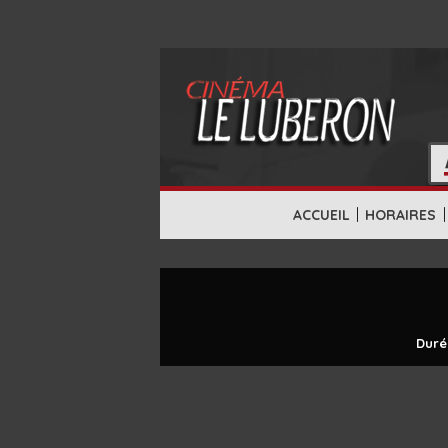
|
|
ACCUEIL
HORAIRES
Duré