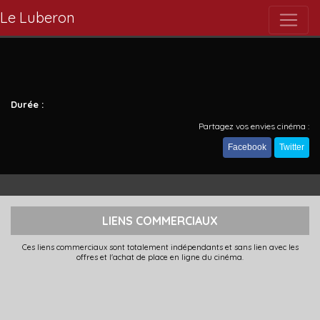
Le Luberon
Durée :
Partagez vos envies cinéma :
Facebook
Twitter
LIENS COMMERCIAUX
Ces liens commerciaux sont totalement indépendants et sans lien avec les
offres et l'achat de place en ligne du cinéma.