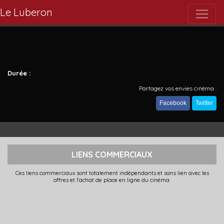
Le Luberon
Durée :
Partagez vos envies cinéma :
Facebook
Twitter
LIENS COMMERCIAUX
Ces liens commerciaux sont totalement indépendants et sans lien avec les
offres et l'achat de place en ligne du cinéma.