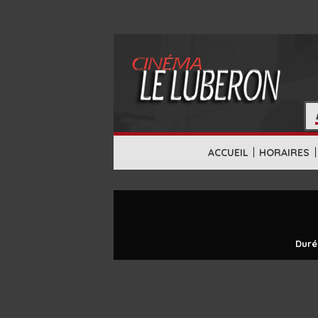
|
|
ACCUEIL
HORAIRES
Duré