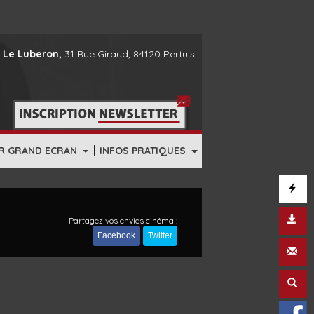
 Le Luberon,
31 Rue Giraud, 84120 Pertuis
|
R GRAND ECRAN
INFOS PRATIQUES
Partagez vos envies cinéma :
Facebook
Twitter