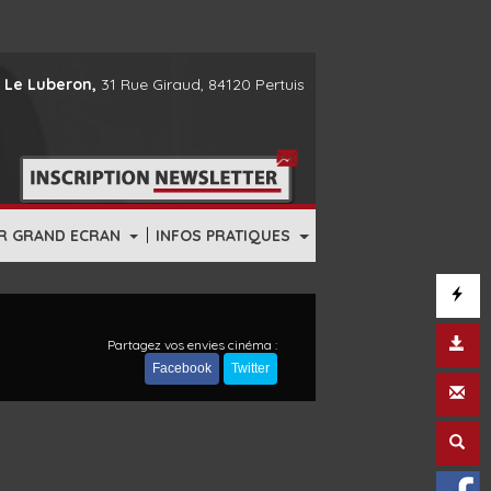
 Le Luberon,
31 Rue Giraud, 84120 Pertuis
|
R GRAND ECRAN
INFOS PRATIQUES
Partagez vos envies cinéma :
Facebook
Twitter