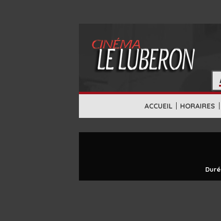
|
|
ACCUEIL
HORAIRES
Duré